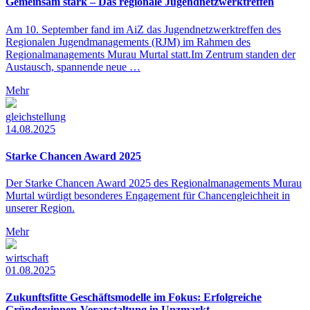
Gemeinsam stark – Das regionale Jugendnetzwerktreffen
Am 10. September fand im AiZ das Jugendnetzwerktreffen des
Regionalen Jugendmanagements (RJM) im Rahmen des
Regionalmanagements Murau Murtal statt.Im Zentrum standen der
Austausch, spannende neue …
Mehr
gleichstellung
14.08.2025
Starke Chancen Award 2025
Der Starke Chancen Award 2025 des Regionalmanagements Murau
Murtal würdigt besonderes Engagement für Chancengleichheit in
unserer Region.
Mehr
wirtschaft
01.08.2025
Zukunftsfitte Geschäftsmodelle im Fokus: Erfolgreiche
Gründer:innen-Veranstaltung in Unzmarkt