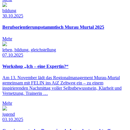
bildung
30.10.2025
Berufsorientierungsstammtisch Murau Murtal 2025
Mehr
leben, bildung, gleichstellung
07.10.2025
Workshop „Ich – eine Expertin?“
Am 13. November lädt das Regionalmanagement Murau-Murtal
gemeinsam mit FELIN ins AiZ Zeltweg ein – zu einem
inspirierenden Nachmittag voller Selbstbewusstsein, Klarheit und
Vernetzung. Trainerin …
Mehr
jugend
03.10.2025