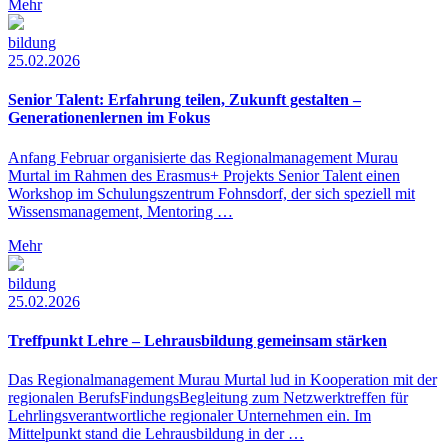
Mehr
bildung
25.02.2026
Senior Talent: Erfahrung teilen, Zukunft gestalten –
Generationenlernen im Fokus
Anfang Februar organisierte das Regionalmanagement Murau
Murtal im Rahmen des Erasmus+ Projekts Senior Talent einen
Workshop im Schulungszentrum Fohnsdorf, der sich speziell mit
Wissensmanagement, Mentoring …
Mehr
bildung
25.02.2026
Treffpunkt Lehre – Lehrausbildung gemeinsam stärken
Das Regionalmanagement Murau Murtal lud in Kooperation mit der
regionalen BerufsFindungsBegleitung zum Netzwerktreffen für
Lehrlingsverantwortliche regionaler Unternehmen ein. Im
Mittelpunkt stand die Lehrausbildung in der …