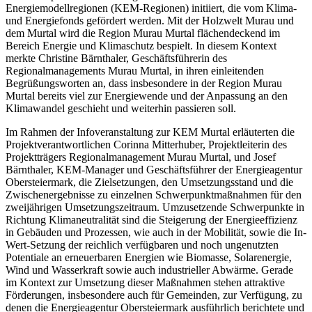
Energiemodellregionen (KEM-Regionen) initiiert, die vom Klima-
und Energiefonds gefördert werden. Mit der Holzwelt Murau und
dem Murtal wird die Region Murau Murtal flächendeckend im
Bereich Energie und Klimaschutz bespielt. In diesem Kontext
merkte Christine Bärnthaler, Geschäftsführerin des
Regionalmanagements Murau Murtal, in ihren einleitenden
Begrüßungsworten an, dass insbesondere in der Region Murau
Murtal bereits viel zur Energiewende und der Anpassung an den
Klimawandel geschieht und weiterhin passieren soll.
Im Rahmen der Infoveranstaltung zur KEM Murtal erläuterten die
Projektverantwortlichen Corinna Mitterhuber, Projektleiterin des
Projektträgers Regionalmanagement Murau Murtal, und Josef
Bärnthaler, KEM-Manager und Geschäftsführer der Energieagentur
Obersteiermark, die Zielsetzungen, den Umsetzungsstand und die
Zwischenergebnisse zu einzelnen Schwerpunktmaßnahmen für den
zweijährigen Umsetzungszeitraum. Umzusetzende Schwerpunkte in
Richtung Klimaneutralität sind die Steigerung der Energieeffizienz
in Gebäuden und Prozessen, wie auch in der Mobilität, sowie die In-
Wert-Setzung der reichlich verfügbaren und noch ungenutzten
Potentiale an erneuerbaren Energien wie Biomasse, Solarenergie,
Wind und Wasserkraft sowie auch industrieller Abwärme. Gerade
im Kontext zur Umsetzung dieser Maßnahmen stehen attraktive
Förderungen, insbesondere auch für Gemeinden, zur Verfügung, zu
denen die Energieagentur Obersteiermark ausführlich berichtete und