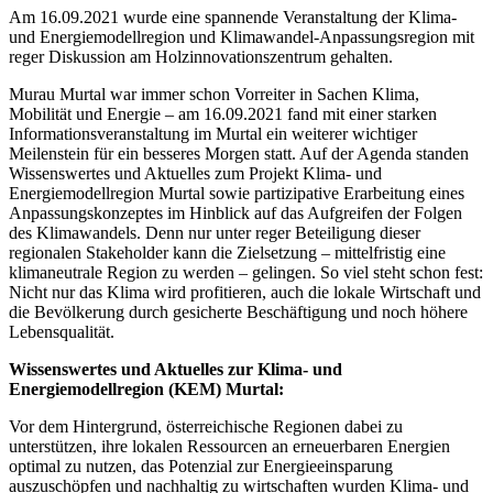
Am 16.09.2021 wurde eine spannende Veranstaltung der Klima-
und Energiemodellregion und Klimawandel-Anpassungsregion mit
reger Diskussion am Holzinnovationszentrum gehalten.
Murau Murtal war immer schon Vorreiter in Sachen Klima,
Mobilität und Energie – am 16.09.2021 fand mit einer starken
Informationsveranstaltung im Murtal ein weiterer wichtiger
Meilenstein für ein besseres Morgen statt. Auf der Agenda standen
Wissenswertes und Aktuelles zum Projekt Klima- und
Energiemodellregion Murtal sowie partizipative Erarbeitung eines
Anpassungskonzeptes im Hinblick auf das Aufgreifen der Folgen
des Klimawandels. Denn nur unter reger Beteiligung dieser
regionalen Stakeholder kann die Zielsetzung – mittelfristig eine
klimaneutrale Region zu werden – gelingen. So viel steht schon fest:
Nicht nur das Klima wird profitieren, auch die lokale Wirtschaft und
die Bevölkerung durch gesicherte Beschäftigung und noch höhere
Lebensqualität.
Wissenswertes und Aktuelles zur Klima- und
Energiemodellregion (KEM) Murtal:
Vor dem Hintergrund, österreichische Regionen dabei zu
unterstützen, ihre lokalen Ressourcen an erneuerbaren Energien
optimal zu nutzen, das Potenzial zur Energieeinsparung
auszuschöpfen und nachhaltig zu wirtschaften wurden Klima- und