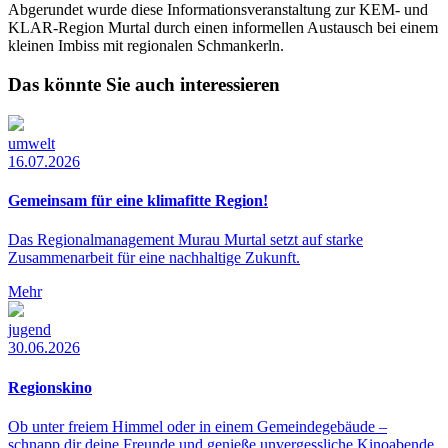
Abgerundet wurde diese Informationsveranstaltung zur KEM- und
KLAR-Region Murtal durch einen informellen Austausch bei einem
kleinen Imbiss mit regionalen Schmankerln.
Das könnte Sie auch interessieren
umwelt
16.07.2026
Gemeinsam für eine klimafitte Region!
Das Regionalmanagement Murau Murtal setzt auf starke
Zusammenarbeit für eine nachhaltige Zukunft.
Mehr
jugend
30.06.2026
Regionskino
Ob unter freiem Himmel oder in einem Gemeindegebäude –
schnapp dir deine Freunde und genieße unvergessliche Kinoabende