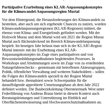
Partizipative Erarbeitung eines KLAR-Anpassungskonzeptes
für die Klimawandel-Anpassungsregion Murtal
Vor dem Hintergrund, die Herausforderungen des Klimawandels zu
bestreiten, aber auch um sich ergebende Chancen zu nutzen, wurden
Klimawandelanpassungsregionen (KLAR-Regionen) initiiert, die
ebenso vom Klima- und Energiefonds gefördert werden. Mit der
Holzwelt Murau und dem Murtal wird seit 2021 die Region Murau
Murtal auch flächendeckend im Bereich Klimawandelanpassung
bespielt. Im heurigen Jahr befasst man sich in der KLAR!-Region
Murtal intensiv mit der Erarbeitung eines KLAR-
Anpassungskonzeptes im Zuge eines partizipativen und von
Bewusstseinsbildungsmaßnahmen begleitenden Prozesses. In
Workshops und Abstimmungen sowie im Zuge von zu erstellenden
Naturgefahrenchecks – gemeinsam mit betroffenen Akteursgruppen,
Politik, öffentlicher Verwaltung und weiteren Stakeholdern – sollen
die Folgen des Klimawandels speziell in der Region Murtal
behandelt bzw. thematisiert sowie Schwerpunkte für die
darauffolgende approbierte Umsetzungsphase ab dem Jahr 2022
definiert werden. Die Baubezirksleitung Obersteiermark West unter
Federführung von Andreas Braun bietet in diesem Kontext auch
Beratungsleistungen und Unterstützung im Hinblick auf
Oberflächenentwässerung und Hochwasserschutzmaßnahmen an.