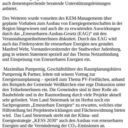
auch dementsprechende beratende Unterstützungsleistungen
anbietet.
Des Weiteren wurde vonseiten des KEM-Managements über
geplante Vorhaben zum Ausbau von Energiegemeinschaften in der
Region hingewiesen und auch die zu erwartenden Auswirkungen
durch das „Erneuerbaren-Ausbau-Gesetz (EAG)“ mit den
VeranstaltungsteilnehmerInnen diskutiert. Durch das EAG wird
auch das Fördersystem für erneuerbare Energien neu gestaltet.
Manfred Wehr, Vorstandsvorsitzender der Stadtwerker Judenburg,
ging in seinem Statement speziell auf das Thema Netzanbindung
und Einspeisung von Erneuerbaren Energien ein.
Maximilian Pumpernig, Geschäftsführer des Raumplanungsbüros
Pumpernig & Partner, leitete mit seinem Vortrag zur
Energieraumplanung – speziell zum Thema PV-Freiflächen, anhand
des Beispiels der Gemeinde Weißkirchen eine rege Diskussion unter
den TeilnehmerInnen ein. Die Gemeinden sind in ihrer Rolle als
Baubehörde und in der Raumordnung durch viele Projekte aktuell
sehr gefordert. Vom Land Steiermark ist im Herbst noch ein
Sachprogramm „Erneuerbare Energien“ zu erwarten, welches eine
Hilfestellung bei Projektentwicklungen und Flächenwidmung bieten
wird. Das Land Steiermark strebt mit der Klima- und
Energiestrategie „KESS 2030“ auch den Ausbau von erneuerbaren
Energien und die Verminderung der CO
-Emissionen an.
2