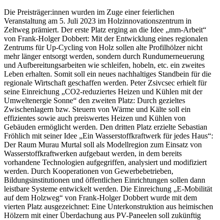
Die Preisträger:innen wurden im Zuge einer feierlichen
Veranstaltung am 5. Juli 2023 im Holzinnovationszentrum in
Zeltweg prämiert. Der erste Platz erging an die Idee „mm-Arbeit“
von Frank-Holger Dobbert: Mit der Entwicklung eines regionalen
Zentrums für Up-Cycling von Holz sollen alte Profilhölzer nicht
mehr länger entsorgt werden, sondern durch Rundumerneuerung
und Aufbereitungsarbeiten wie schleifen, hobeln, etc. ein zweites
Leben erhalten. Somit soll ein neues nachhaltiges Standbein für die
regionale Wirtschaft geschaffen werden. Peter Zsivcsec erhielt für
seine Einreichung „CO2-reduziertes Heizen und Kühlen mit der
Umweltenergie Sonne“ den zweiten Platz: Durch gezieltes
Zwischenlagern bzw. Steuern von Wärme und Kälte soll ein
effizientes sowie auch preiswertes Heizen und Kühlen von
Gebäuden ermöglicht werden. Den dritten Platz erzielte Sebastian
Fröhlich mit seiner Idee „Ein Wasserstoffkraftwerk für jedes Haus“:
Der Raum Murau Murtal soll als Modellregion zum Einsatz von
Wasserstoffkraftwerken aufgebaut werden, in dem bereits
vorhandene Technologien aufgegriffen, analysiert und modifiziert
werden. Durch Kooperationen von Gewerbebetrieben,
Bildungsinstitutionen und öffentlichen Einrichtungen sollen dann
leistbare Systeme entwickelt werden. Die Einreichung „E-Mobilität
auf dem Holzweg“ von Frank-Holger Dobbert wurde mit dem
vierten Platz ausgezeichnet: Eine Unterkonstruktion aus heimischen
Hölzern mit einer Überdachung aus PV-Paneelen soll zukünftig