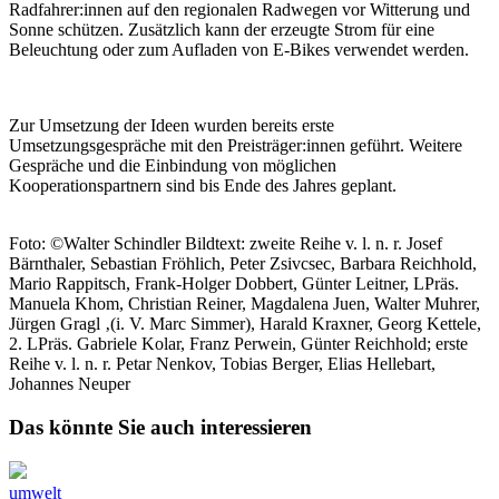
Radfahrer:innen auf den regionalen Radwegen vor Witterung und
Sonne schützen. Zusätzlich kann der erzeugte Strom für eine
Beleuchtung oder zum Aufladen von E-Bikes verwendet werden.
Zur Umsetzung der Ideen wurden bereits erste
Umsetzungsgespräche mit den Preisträger:innen geführt. Weitere
Gespräche und die Einbindung von möglichen
Kooperationspartnern sind bis Ende des Jahres geplant.
Foto: ©Walter Schindler Bildtext: zweite Reihe v. l. n. r. Josef
Bärnthaler, Sebastian Fröhlich, Peter Zsivcsec, Barbara Reichhold,
Mario Rappitsch, Frank-Holger Dobbert, Günter Leitner, LPräs.
Manuela Khom, Christian Reiner, Magdalena Juen, Walter Muhrer,
Jürgen Gragl ‚(i. V. Marc Simmer), Harald Kraxner, Georg Kettele,
2. LPräs. Gabriele Kolar, Franz Perwein, Günter Reichhold; erste
Reihe v. l. n. r. Petar Nenkov, Tobias Berger, Elias Hellebart,
Johannes Neuper
Das könnte Sie auch interessieren
umwelt