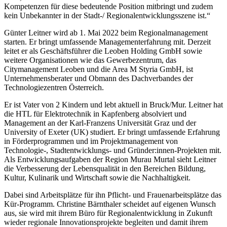
Kompetenzen für diese bedeutende Position mitbringt und zudem
kein Unbekannter in der Stadt-/ Regionalentwicklungsszene ist.“
Günter Leitner wird ab 1. Mai 2022 beim Regionalmanagement
starten. Er bringt umfassende Managementerfahrung mit. Derzeit
leitet er als Geschäftsführer die Leoben Holding GmbH sowie
weitere Organisationen wie das Gewerbezentrum, das
Citymanagement Leoben und die Area M Styria GmbH, ist
Unternehmensberater und Obmann des Dachverbandes der
Technologiezentren Österreich.
Er ist Vater von 2 Kindern und lebt aktuell in Bruck/Mur. Leitner hat
die HTL für Elektrotechnik in Kapfenberg absolviert und
Management an der Karl-Franzens Universität Graz und der
University of Exeter (UK) studiert. Er bringt umfassende Erfahrung
in Förderprogrammen und im Projektmanagement von
Technologie-, Stadtentwicklungs- und Gründer:innen-Projekten mit.
Als Entwicklungsaufgaben der Region Murau Murtal sieht Leitner
die Verbesserung der Lebensqualität in den Bereichen Bildung,
Kultur, Kulinarik und Wirtschaft sowie die Nachhaltigkeit.
Dabei sind Arbeitsplätze für ihn Pflicht- und Frauenarbeitsplätze das
Kür-Programm. Christine Bärnthaler scheidet auf eigenen Wunsch
aus, sie wird mit ihrem Büro für Regionalentwicklung in Zukunft
wieder regionale Innovationsprojekte begleiten und damit ihrem