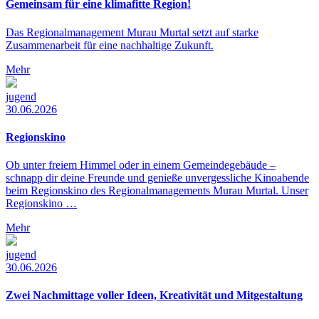
Gemeinsam für eine klimafitte Region!
Das Regionalmanagement Murau Murtal setzt auf starke
Zusammenarbeit für eine nachhaltige Zukunft.
Mehr
jugend
30.06.2026
Regionskino
Ob unter freiem Himmel oder in einem Gemeindegebäude –
schnapp dir deine Freunde und genieße unvergessliche Kinoabende
beim Regionskino des Regionalmanagements Murau Murtal. Unser
Regionskino …
Mehr
jugend
30.06.2026
Zwei Nachmittage voller Ideen, Kreativität und Mitgestaltung