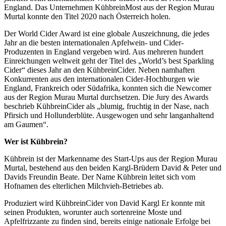
England. Das Unternehmen KühbreinMost aus der Region Murau
Murtal konnte den Titel 2020 nach Österreich holen.
Der World Cider Award ist eine globale Auszeichnung, die jedes
Jahr an die besten internationalen Apfelwein- und Cider-
Produzenten in England vergeben wird. Aus mehreren hundert
Einreichungen weltweit geht der Titel des „World’s best Sparkling
Cider“ dieses Jahr an den KühbreinCider. Neben namhaften
Konkurrenten aus den internationalen Cider-Hochburgen wie
England, Frankreich oder Südafrika, konnten sich die Newcomer
aus der Region Murau Murtal durchsetzen. Die Jury des Awards
beschrieb KühbreinCider als „blumig, fruchtig in der Nase, nach
Pfirsich und Hollunderblüte. Ausgewogen und sehr langanhaltend
am Gaumen“.
Wer ist Kühbrein?
Kühbrein ist der Markenname des Start-Ups aus der Region Murau
Murtal, bestehend aus den beiden Kargl-Brüdern David & Peter und
Davids Freundin Beate. Der Name Kühbrein leitet sich vom
Hofnamen des elterlichen Milchvieh-Betriebes ab.
Produziert wird KühbreinCider von David Kargl Er konnte mit
seinen Produkten, worunter auch sortenreine Moste und
Apfelfrizzante zu finden sind, bereits einige nationale Erfolge bei