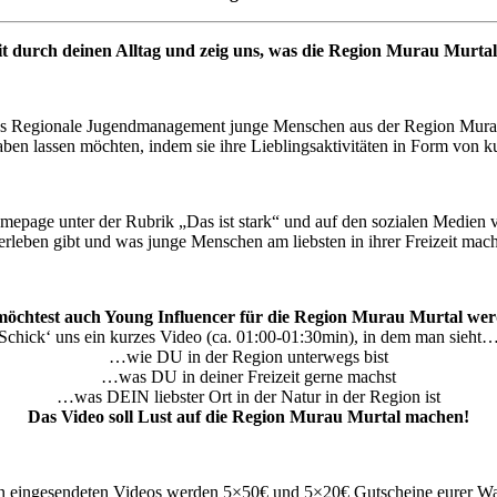
 durch deinen Alltag und zeig uns, was die Region Murau Murtal
as Regionale Jugendmanagement junge Menschen aus der Region Murau 
lhaben lassen möchten, indem sie ihre Lieblingsaktivitäten in Form von k
ge unter der Rubrik „Das ist stark“ und auf den sozialen Medien ver
erleben gibt und was junge Menschen am liebsten in ihrer Freizeit mac
öchtest auch Young Influencer für die Region Murau Murtal we
Schick‘ uns ein kurzes Video (ca. 01:00-01:30min), in dem man sieht
…wie DU in der Region unterwegs bist
…was DU in deiner Freizeit gerne machst
…was DEIN liebster Ort in der Natur in der Region ist
Das Video soll Lust auf die Region Murau Murtal machen!
en eingesendeten Videos werden 5×50€ und 5×20€ Gutscheine eurer Wah