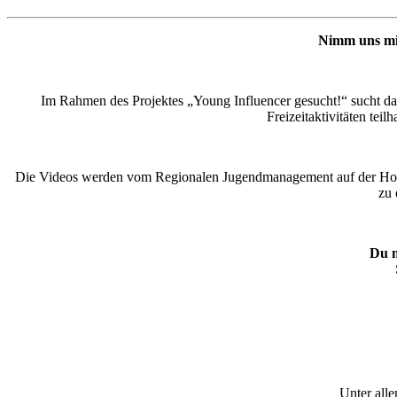
Nimm uns mit
Im Rahmen des Projektes „Young Influencer gesucht!“ sucht d
Freizeitaktivitäten tei
Die Videos werden vom Regionalen Jugendmanagement auf der Homepa
zu 
Du m
Unter all